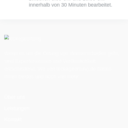
innerhalb von 30 Minuten bearbeitet.
Wenn es um die Ortung von Wasser­schäden geht,
sind Expertenwissen und Verlässlichkeit
entscheidend. Wir von leckageortung.de bieten
Ihnen beides und noch viel mehr.
Über uns
Leistungen
Kontakt