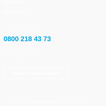
Impressum
Datenschutz
Kostenlose Rufnummer:
0800 218 43 73
Montag bis Freitag
von 8.00 bis 16.00 Uhr.
KONTAKTFORMULAR NUTZEN
Copyright © 2026
Leckageortung.de
. All rights reserved.