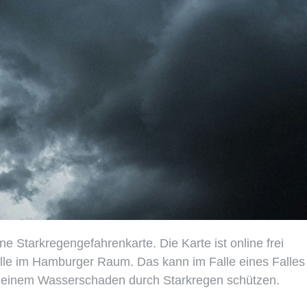
ne Starkregengefahrenkarte. Die Karte ist online frei
älle im Hamburger Raum. Das kann im Falle eines Falles
 vor einem Wasserschaden durch Starkregen schützen.